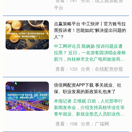
查看：147
分类：线上股票配资
搭边的。因为男人会抽烟。上世纪五
平台
十年代，纸烟见不到。就是偶尔有卖
的，你也买不起。自制的烤烟叶，让
抽烟的人常常....
点赢策略平台 中工快评丨官方账号拉
黑投诉者！岂能如此“解决提出问题的
人”？
中工网评论员 陈婉扬 投诉问题反遭
拉黑？ 近日，一名游客因演唱会座椅
脏污，向桂林市文化广电和旅游局的
官方抖音账号投诉，结果不仅没有得
查看：133
分类：在线配资炒股
到回复，反被其拉黑。5月11日，该
局发布情况通报称，相关情况属实，
已向这名游客诚恳致歉并解除拉黑。
倍倍网配资APP下载 事关就业、社
座椅不洁....
保、职业发展的新政策礼包来了
本报记者 王维砚 日前，人社部举行
新闻发布会，介绍支持高校毕业生等
青年就业、新就业形态人员职业伤害
保障、国家职业标准建设等方面的最
查看：108
分类：广瑞网
新情况和政策安排。 记者从发布会上