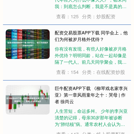
我：到底怎么判断，我是不是真的长
大了？ 作为心理咨询师，我在咨询里
查看：125
分类：炒股配资
听得最多的一句话就是： “我明明已
经三四十岁了，可有时候还是觉得自
己像个小孩。” 其实长大和年龄无
配资交易股票APP下载 同学会上，他
关，和....
们为何被岁月格外优待？
你有没有发现，有些人好像被岁月格
外优待？明明同龄，站在一起却像是
隔了一代人。前几天同学聚会，我就
被狠狠刺激到了——当年睡我上铺的
查看：154
分类：在线配资炒股
兄弟，如今看起来像我的学长；而隔
壁班总逃课的那个女生，竟然还保持
着大学刚毕业时的灵动感。散场时，
巨牛配资APP下载 《柳琴戏名家李兴
几个老同学围着他....
亚》第一章风雨童年之十：哭母 | 作
者 徐尚云
人生苦短，命运多舛。 少年的李兴亚
清楚的记得，母亲30岁那年被诊断
为“肺结核”病。通常农村人会认为：
只有男人会得这种病，它与女人是不