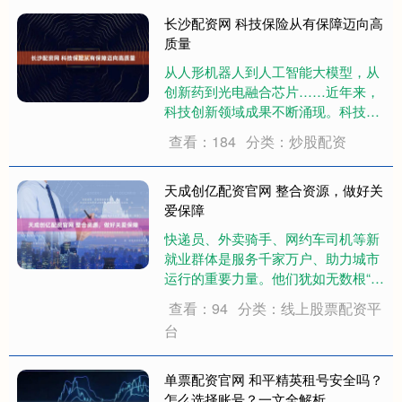
获悉，今年一季度，全国城镇新增就
业299万人，城镇调查失业率平均值
长沙配资网 科技保险从有保障迈向高
为5.3%....
质量
从人形机器人到人工智能大模型，从
创新药到光电融合芯片……近年来，
科技创新领域成果不断涌现。科技创
新是发展新质生产力的重要引擎，而
查看：184
分类：炒股配资
科技保险则是技术创新与产业化进程
中的“减震器”与“稳定器”。 今年3月
份，科技部、金融监管总局等4部门
天成创亿配资官网 整合资源，做好关
联合发布《....
爱保障
快递员、外卖骑手、网约车司机等新
就业群体是服务千家万户、助力城市
运行的重要力量。他们犹如无数根“毛
细血管”，维系着城市生活的勃勃生
查看：94
分类：线上股票配资平
机，但在权益保障、职业发展与城市
台
融入等方面也面临诸多亟待解决的问
题。如何把对新就业群体的帮扶关怀
常态化，引导他....
单票配资官网 和平精英租号安全吗？
怎么选择账号？一文全解析