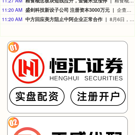
11:27 AM
粮食概念板块短线拉升，金健米业涨停
粮食概念板块短线拉升，金健米业涨停，神农种业、秋乐种业、京粮控股、新赛股份、敦煌种业等纷纷走高。
11:20 AM
盛剑科技新设子公司 注册资本3000万元
企查查APP显示，近日，湖北盛剑科技有限公司成立，法定代表人为常程，注册资本为3000万元，经营范围包含：半导体器件专用设备销售；机械设备销售；机械零件、零部件销售；普通机械设备安装服务等。企查查股权穿透显示，该公司由盛剑科技全资持股。
11:20 AM
中方回应美方阻止中阿企业正常合作
8月6日，中国驻阿根廷使馆发言人就美方肆意破坏中阿合作发表谈话。近期，美国驻阿根廷使馆蓄意煽炒“中国威胁论”，泛化国家安全概念，以吊销签证方式赤裸裸阻止阿方企业同中国华为公司开展正常合作。有关做法充分反映出美方的傲慢与偏见，是对他国主权的极大不尊重和对自由市场原则的严重破坏，中方坚决反对。美国一贯标榜民主自由价值观，却容不下一家外国民营企业在第三国的正常生存和发展，其虚伪本质暴露无遗。我们敦促美方端正对华认知，停止霸权行径和政治操弄。（中国驻阿根廷使馆）