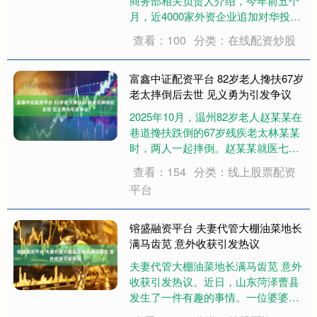
商务部相关负责人介绍，今年前五个
月，近4000家外资企业追加对华投
资。下一步，中国将围绕稳存量、扩
查看：100
分类：在线配资炒股
增量、提质量，持续扩大开放，进一
步巩固吸引外资基本盘。 当前，中国
外资企业数量不断增加，预计到2025
富鑫中证配资平台 82岁老人搀扶67岁
年底，....
老太摔倒后去世 见义勇为引发争议
2025年10月，温州82岁老人赵某某在
巷道搀扶跌倒的67岁残疾老太林某某
时，两人一起摔倒。赵某某就医七日
后因脑梗死、心脏病等原因去世。 今
查看：154
分类：线上股票配资
年3月，赵某某子女以侵权责任纠纷
平台
为由起诉林某某，要求其补偿医药
费、丧葬费、精神抚慰金等共计七万
元。 ....
镕盛融资平台 夫妻代管大棚油菜地长
满马齿苋 意外收获引发热议
夫妻代管大棚油菜地长满马齿苋 意外
收获引发热议。近日，山东菏泽曹县
发生了一件有趣的事情。一位婆婆因
病住院，将自家一亩半的蔬菜大棚临