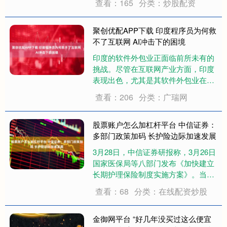
查看：165
分类：炒股配资
时交给儿子儿媳打理。由于小两口平
日工作繁忙，约20多天后再次走进大
棚时，发现原本的油菜地已被疯长的
聚创优配APP下载 印度程序员为何救
野菜覆盖，满....
不了互联网 AI冲击下的困境
印度的软件外包业正面临前所未有的
挑战。尽管在互联网产业方面，印度
表现出色，尤其是其软件外包业在全
球占据领先地位，每年创造超过1500
查看：206
分类：广瑞网
亿美元的出口收入，直接雇佣超过
400万人，间接带动上下游超过1000
万就业。然而，今年该行业的指数跌
股票账户怎么加杠杆平台 中信证券：
至三年来....
多部门政策加码 长护险边际加速发展
3月28日，中信证券研报称，3月26日
国家医保局等八部门发布《加快建立
长期护理保险制度实施方案》。当前
长护险政策落地符合此前判断，医疗
查看：68
分类：在线配资炒股
健康产业迎来继商业健康险之外的另
一大增量支付端，产业链向康养、长
护转型，估值体系有望提升，建议关
金御网平台 “好几年没买过这么便宜