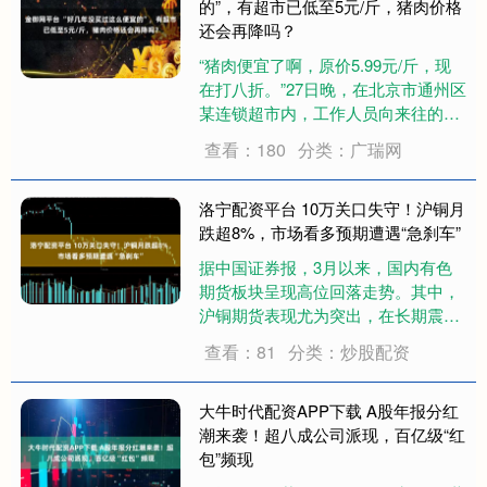
注康养器械....
的”，有超市已低至5元/斤，猪肉价格
还会再降吗？
“猪肉便宜了啊，原价5.99元/斤，现
在打八折。”27日晚，在北京市通州区
某连锁超市内，工作人员向来往的顾
客介绍着。 中新经纬在该超市看到，
查看：180
分类：广瑞网
最便宜的猪肉是前腿肉，售价5.99元/
斤，打八折后则是4.792元/斤；后腿
肉、五花肉、排骨的售价相....
洛宁配资平台 10万关口失守！沪铜月
跌超8%，市场看多预期遭遇“急刹车”
据中国证券报，3月以来，国内有色
期货板块呈现高位回落走势。其中，
沪铜期货表现尤为突出，在长期震荡
整理后向下破位，主力合约失守10万
查看：81
分类：炒股配资
元/吨关口，本月以来累计跌超8%，
与市场前期的看多预期形成鲜明反
差。 业内人士认为，本轮铜价调整的
大牛时代配资APP下载 A股年报分红
核心在于市场....
潮来袭！超八成公司派现，百亿级“红
包”频现