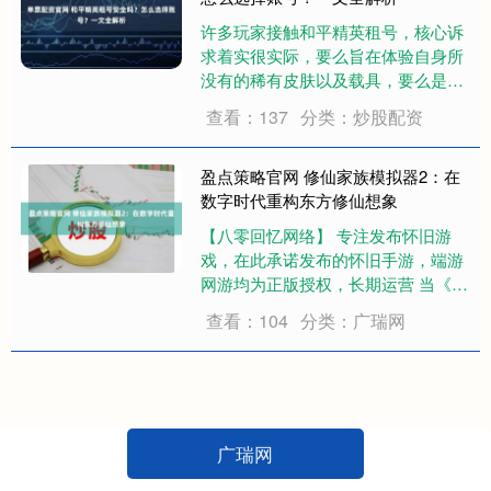
许多玩家接触和平精英租号，核心诉
求着实很实际，要么旨在体验自身所
没有的稀有皮肤以及载具，要么是为
了运用高段位账号跟朋友组队，或者
查看：137
分类：炒股配资
干脆就是临时萌生玩心却懒得从头开
始练级。租号本质上是满足短期特定
游戏所需的高效途径，然而其中所涉
盈点策略官网 修仙家族模拟器2：在
及的安全、选择以....
数字时代重构东方修仙想象
【八零回忆网络】 专注发布怀旧游
戏，在此承诺发布的怀旧手游，端游
网游均为正版授权，长期运营 当《修
仙家族模拟器2》的日活突破百万
查看：104
分类：广瑞网
时，它不仅验证了低氪金模式的可行
性，更在数字时代完成了对东方修仙
文化的创造性转化。这款游戏之所以
能引发全年龄层....
广瑞网