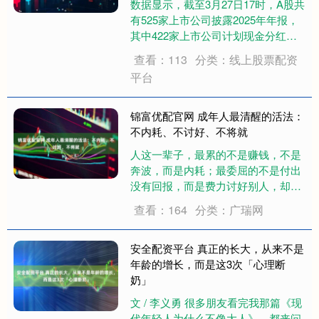
数据显示，截至3月27日17时，A股共
有525家上市公司披露2025年年报，
其中422家上市公司计划现金分红，
占比高达80.38%。从转增股份角度
查看：113
分类：线上股票配资
看，30家上市公司拟进行转增股份。
平台
其中，寒武纪、海通发展、华海诚
科、海顺新材、好上好等公司拟转....
锦富优配官网 成年人最清醒的活法：
不内耗、不讨好、不将就
人这一辈子，最累的不是赚钱，不是
奔波，而是内耗；最委屈的不是付出
没有回报，而是费力讨好别人，却弄
丢了自己；最遗憾的不是错过机会，
查看：164
分类：广瑞网
而是将就度日，辜负了自己的一生。
我们总在为过去的事情纠结，为未来
的事情焦虑，为别人的看法难过；总
安全配资平台 真正的长大，从来不是
在小心翼翼地讨....
年龄的增长，而是这3次「心理断
奶」
文 / 李义勇 很多朋友看完我那篇《现
代年轻人为什么不像大人》，都来问