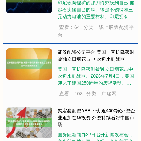
印尼砍向镍矿的那刀终究砍到自己 搬
起石头砸自己的脚。镍是不锈钢和三
元动力电池的重要材料。印尼拥有全
球约67%的镍金属产能和44.5%的镍
查看：64
分类：线上股票配资平
储量，而中国作为全球最大的镍消费
台
国，超过九成的原料依赖进口。过去
十年间，中资在印尼镍产业直接投资
超过14....
证券配资公司平台 美国一客机降落时
被独立日烟花击中 欢迎来到战区
美国一客机降落时被独立日烟花击中
欢迎来到战区。2026年7月4日，美国
迎来了建国250周年的庆祝活动。这
一天，烟花照亮了夜空，但也差点引
查看：108
分类：广瑞网
发了一场灾难。 当晚8点30分左右，
达美航空1076航班正在准备降落芝加
哥米德韦国际机场。飞机正处于进....
聚宏鑫配资APP下载 近4000家外资企
业追加在华投资 外资持续看好中国市
场
国务院新闻办22日召开新闻发布会，